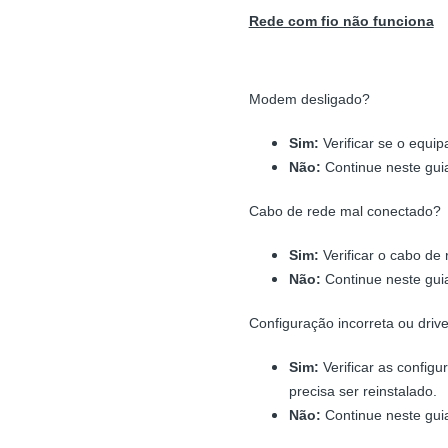
Rede com fio não funciona
Modem desligado?
Sim:
Verificar se o equip
Não:
Continue neste gui
Cabo de rede mal conectado?
Sim:
Verificar o cabo de 
Não:
Continue neste gui
Configuração incorreta ou drive
Sim:
Verificar as configu
precisa ser reinstalado.
Não:
Continue neste gui