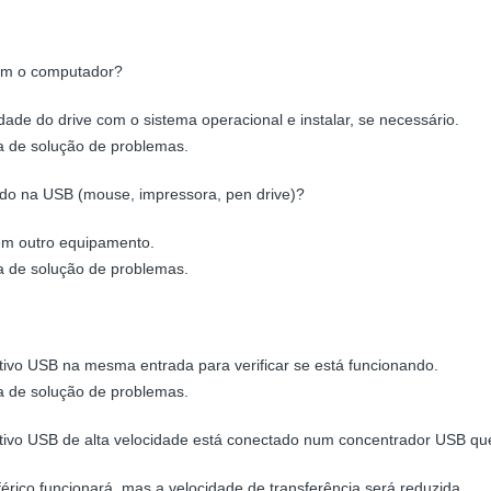
com o computador?
idade do drive com o sistema operacional e instalar, se necessário.
a de solução de problemas.
ado na USB (mouse, impressora, pen drive)?
 em outro equipamento.
a de solução de problemas.
itivo USB na mesma entrada para verificar se está funcionando.
a de solução de problemas.
ivo USB de alta velocidade está conectado num concentrador USB que
érico funcionará, mas a velocidade de transferência será reduzida.