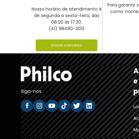
Para garantir
Nosso horário de atendimento é
como: nome, 
de segunda a sexta-feira, das
08:00 às 17:30.
(41) 98480-2013
Iniciar conversa
A
e
p
Siga-nos
Lo
Ac
Ma