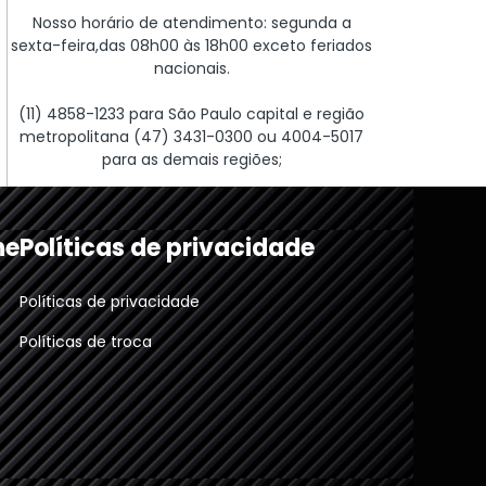
Nosso horário de atendimento: segunda a
sexta-feira,das 08h00 às 18h00 exceto feriados
nacionais.
(11) 4858-1233 para São Paulo capital e região
metropolitana (47) 3431-0300 ou 4004-5017
para as demais regiões;
ne
Políticas de privacidade
Políticas de privacidade
Políticas de troca