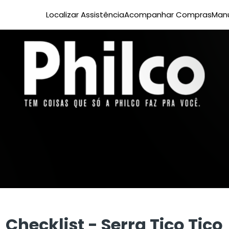
Localizar Assistência
Acompanhar Compras
Manu
Checklist - Serra Tico Tico