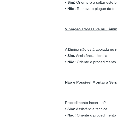
•
Sim:
Oriente-o a soltar este b
•
Não:
Remova o plugue da to
Vibração Excessiva ou Lâmin
A lâmina não está apoiada no r
•
Sim:
Assistência técnica.
•
Não:
Oriente o procedimento c
Não é Possível Montar a Serr
Procedimento incorreto?
•
Sim:
Assistência técnica.
•
Não:
Oriente o procedimento c