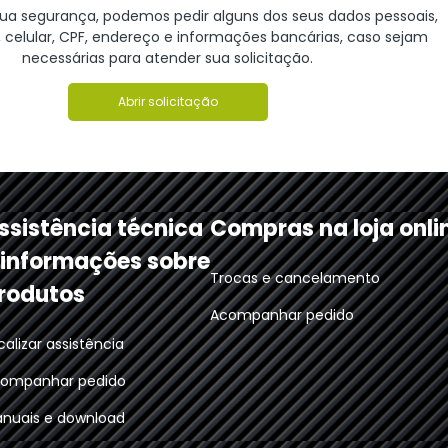
 sua segurança, podemos pedir alguns dos seus dados pessoais,
celular, CPF, endereço e informações bancárias, caso sejam
necessárias para atender sua solicitação.
Abrir solicitação
ssistência técnica
Compras na loja onli
 informações sobre
Trocas e cancelamento
rodutos
Acompanhar pedido
calizar assistência
ompanhar pedido
nuais e download