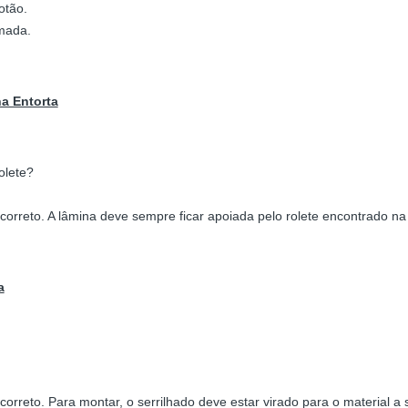
otão.
mada.
a Entorta
olete?
orreto. A lâmina deve sempre ficar apoiada pelo rolete encontrado na
a
orreto. Para montar, o serrilhado deve estar virado para o material a