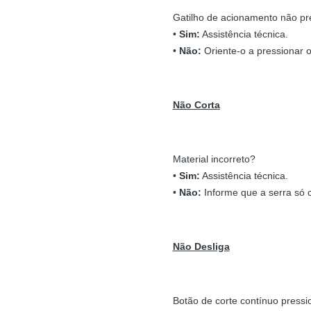
Gatilho de acionamento não p
•
Sim:
Assistência técnica.
•
Não:
Oriente-o a pressionar o
Não Corta
Material incorreto?
•
Sim:
Assistência técnica.
•
Não:
Informe que a serra só c
Não Desliga
Botão de corte contínuo press