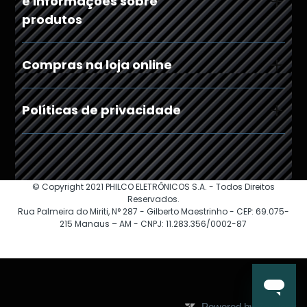
e informações sobre
produtos
Compras na loja online
Políticas de privacidade
© Copyright 2021 PHILCO ELETRÔNICOS S.A. - Todos Direitos
Reservados.
Rua Palmeira do Miriti, N° 287 - Gilberto Maestrinho - CEP: 69.075-
215 Manaus – AM - CNPJ: 11.283.356/0002-87
Powered by Zendesk