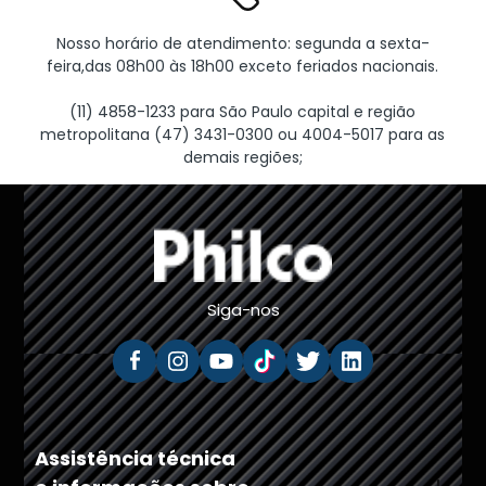
Nosso horário de atendimento: segunda a sexta-
feira,das 08h00 às 18h00 exceto feriados nacionais.
(11) 4858-1233 para São Paulo capital e região
metropolitana (47) 3431-0300 ou 4004-5017 para as
demais regiões;
Siga-nos
Assistência técnica