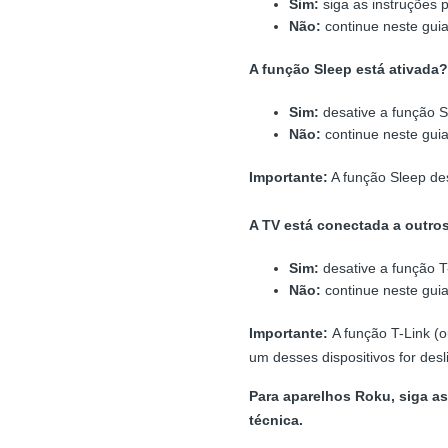
Sim:
siga as instruções 
Não:
continue neste gui
A função Sleep está ativada?
Sim:
desative a função S
Não:
continue neste gui
Importante:
A função Sleep de
A TV está conectada a outros
Sim:
desative a função T
Não:
continue neste gui
Importante:
A função T-Link (
um desses dispositivos for des
Para aparelhos Roku, siga as
técnica.