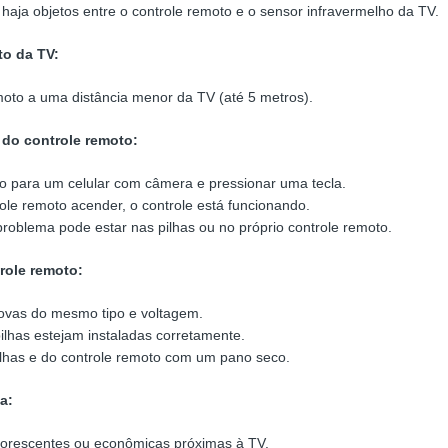
 haja objetos entre o controle remoto e o sensor infravermelho da TV.
to da TV:
moto a uma distância menor da TV (até 5 metros).
 do controle remoto:
to para um celular com câmera e pressionar uma tecla.
ole remoto acender, o controle está funcionando.
problema pode estar nas pilhas ou no próprio controle remoto.
trole remoto:
novas do mesmo tipo e voltagem.
pilhas estejam instaladas corretamente.
ilhas e do controle remoto com um pano seco.
a:
uorescentes ou econômicas próximas à TV.