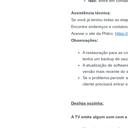
Não:
entre em contato
Assistência técnica:
Se você já tentou todas as eta
Encontre endereços e contatos 
Acesse o site da Philco:
https:/
Observações:
A restauração para as co
tenha um backup de seus
A atualização de softwa
versão mais recente do s
Se o problema persistir 
cliente precisará entrar 
Desliga sozinha:
A TV emite algum som com a 