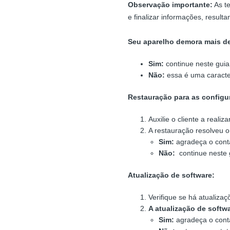
Observação importante:
As te
e finalizar informações, result
Seu aparelho demora mais de
Sim:
continue neste guia
Não:
essa é uma caracter
Restauração para as configur
Auxilie o cliente a reali
A restauração resolveu 
Sim:
agradeça o conta
Não:
continue neste 
Atualização de software:
Verifique se há atualizaç
A atualização de softw
Sim:
agradeça o conta