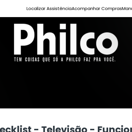
Localizar Assistência
Acompanhar Compras
Manu
ecklist - Televisão - Funcio