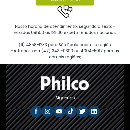
Nosso horário de atendimento: segunda a sexta-
feira,das 08h00 às 18h00 exceto feriados nacionais.
(11) 4858-1233 para São Paulo capital e região
metropolitana (47) 3431-0300 ou 4004-5017 para as
demais regiões;
Siga-nos