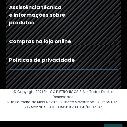
Assistência técnica
e informações sobre
produtos
Compras na loja online
Políticas de privacidade
© Copyright 2021 PHILCO ELETRÔNICOS S.A. - Todos Direitos
Reservados.
Rua Palmeira do Miriti, N° 287 - Gilberto Maestrinho - CEP: 69.075-
215 Manaus – AM - CNPJ: 11.283.356/0002-87