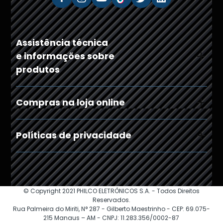
Assistência técnica
e informações sobre
produtos
Compras na loja online
Políticas de privacidade
© Copyright 2021 PHILCO ELETRÔNICOS S.A. - Todos Direitos
Reservados.
Rua Palmeira do Miriti, N° 287 - Gilberto Maestrinho - CEP: 69.075-
215 Manaus – AM - CNPJ: 11.283.356/0002-87