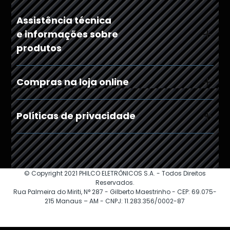
Assistência técnica
e informações sobre
produtos
Compras na loja online
Políticas de privacidade
© Copyright 2021 PHILCO ELETRÔNICOS S.A. - Todos Direitos
Reservados.
Rua Palmeira do Miriti, N° 287 - Gilberto Maestrinho - CEP: 69.075-
215 Manaus – AM - CNPJ: 11.283.356/0002-87